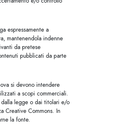
accertamento e/o controllo
liga espressamente a
ova, mantenendola indenne
ivanti da pretese
ontenuti pubblicati da parte
adova si devono intendere
lizzati a scopi commerciali.
alla legge o dai titolari e/o
cenza Creative Commons. In
rne la fonte.