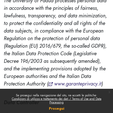
The University of Padua processes personal data
in accordance with the principles of fairness,
lawfulness, transparency, and data minimization,
to protect the confidentiality and all rights of the
data subjects, in compliance with the European
Regulation on the protection of personal data
(Regulation (EU) 2016/679, the so-called GDPR),
the Italian Data Protection Code (Legislative
Decree 196/2003 as subsequently amended),
and the implementing provisions adopted by the
European authorities and the Italian Data
Protection Authority (
www.garanteprivacy.it
)
x
Se prosegui nella navigazione del sito, ne accetti le politiche:
Condizioni di utilizzo e trattamento dei dati / Terms of Use and Data
Data Controller
Processing
Prosegui