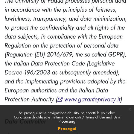
The University of Padua processes personal data
in accordance with the principles of fairness,
lawfulness, transparency, and data minimization,
to protect the confidentiality and all rights of the
data subjects, in compliance with the European
Regulation on the protection of personal data
(Regulation (EU) 2016/679, the so-called GDPR),
the Italian Data Protection Code (Legislative
Decree 196/2003 as subsequently amended),
and the implementing provisions adopted by the
European authorities and the Italian Data
Protection Authority (
www.garanteprivacy.it
)
x
Se prosegui nella navigazione del sito, ne accetti le politiche:
Condizioni di utilizzo e trattamento dei dati / Terms of Use and Data
Data Controller
Processing
Prosegui