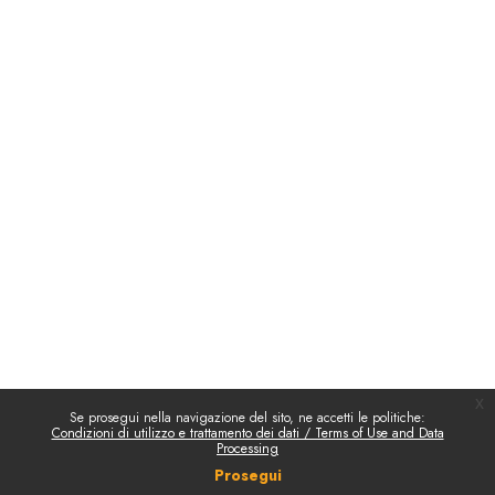
x
Se prosegui nella navigazione del sito, ne accetti le politiche:
Condizioni di utilizzo e trattamento dei dati / Terms of Use and Data
Processing
Prosegui