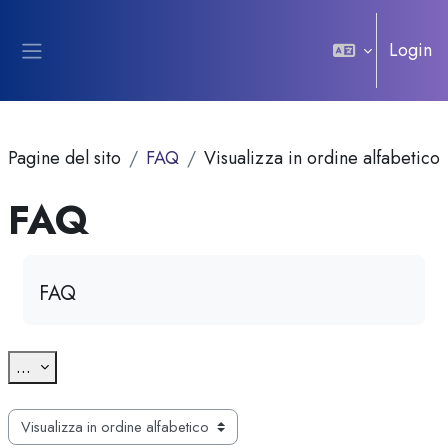
Vai al contenuto principale
Login
Pannello laterale
Pagine del sito
FAQ
Visualizza in ordine alfabetico
FAQ
Aggregazione dei criteri
FAQ
Esporta voci
...
Sfoglia il glossario usando questo indice