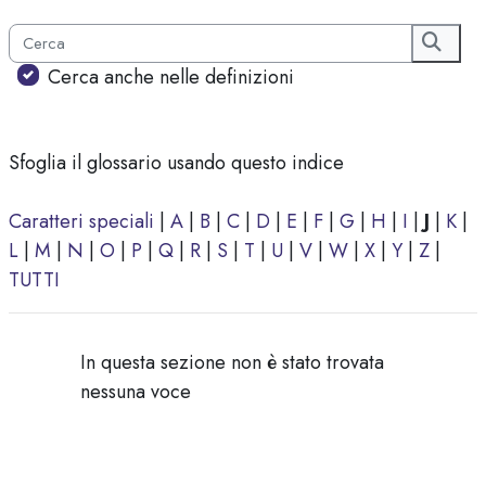
Cerca
Cerca
Cerca anche nelle definizioni
Sfoglia il glossario usando questo indice
Caratteri speciali
|
A
|
B
|
C
|
D
|
E
|
F
|
G
|
H
|
I
|
J
|
K
|
L
|
M
|
N
|
O
|
P
|
Q
|
R
|
S
|
T
|
U
|
V
|
W
|
X
|
Y
|
Z
|
TUTTI
In questa sezione non è stato trovata
nessuna voce