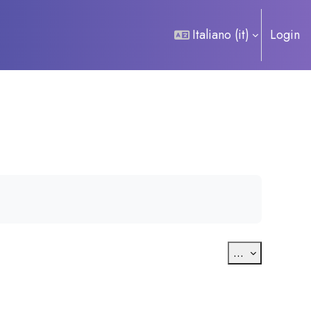
Italiano ‎(it)‎
Login
Esporta voc
...