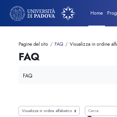
Vai al contenuto principale
Home
Prog
Pagine del sito
FAQ
Visualizza in ordine al
FAQ
Aggregazione dei criteri
FAQ
Cerca
Sfoglia il glossario usando questo indice