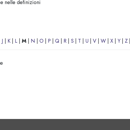
Cerca
 nelle definizioni
|
J
|
K
|
L
|
M
|
N
|
O
|
P
|
Q
|
R
|
S
|
T
|
U
|
V
|
W
|
X
|
Y
|
Z
ce