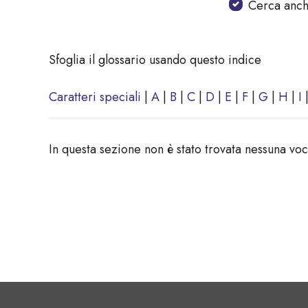
Cerca anche
Sfoglia il glossario usando questo indice
Caratteri speciali
|
A
|
B
|
C
|
D
|
E
|
F
|
G
|
H
|
I
In questa sezione non è stato trovata nessuna vo
Blocchi