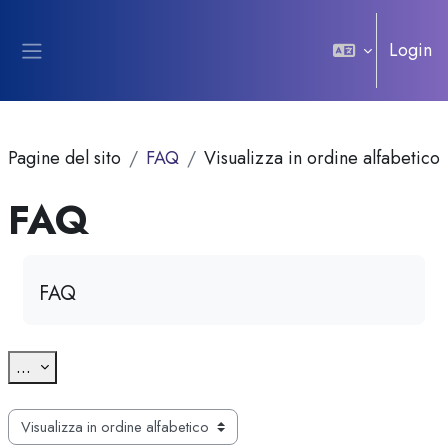
Vai al contenuto principale
Login
Pannello laterale
Pagine del sito
FAQ
Visualizza in ordine alfabetico
FAQ
Aggregazione dei criteri
FAQ
Esporta voci
...
Sfoglia il glossario usando questo indice