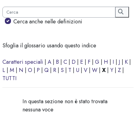
Cerca
Cerca
Cerca anche nelle definizioni
Sfoglia il glossario usando questo indice
Caratteri speciali
|
A
|
B
|
C
|
D
|
E
|
F
|
G
|
H
|
I
|
J
|
K
|
L
|
M
|
N
|
O
|
P
|
Q
|
R
|
S
|
T
|
U
|
V
|
W
|
X
|
Y
|
Z
|
TUTTI
In questa sezione non è stato trovata
nessuna voce