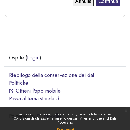
Annulla
Continua
Ospite (
Login
)
Riepilogo della conservazione dei dati
Politiche
Ottieni l'app mobile
Passa al tema standard
x
Se prosegui nella navigazione del sito, ne accetti le politiche:
Powered by
Moodle
Condizioni di utilizzo e trattamento dei dati / Terms of Use and Data
Processing
Prosegui