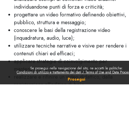
individuandone punti di forza e criticità;
progettare un video formativo definendo obiettivi,
pubblico, struttura e messaggio;
conoscere le basi della registrazione video
(inquadratura, audio, luce);
utilizzare tecniche narrative e visive per rendere i
contenuti chiari ed efficaci;
applicare strategie di coinvolgimento per
mantenere alta l’attenzione del pubblico;
Se prosegui nella navigazione del sito, ne accetti le politiche:
Condizioni di utilizzo e trattamento dei dati / Terms of Use and Data Proce
realizzare e rifinire un video didattico, dalla
Prosegui
registrazione all’editing di base.
IL CORSO È APERTO